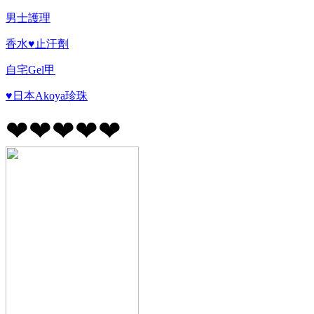
男士護理
香水♥止汗劑
自宅Gel甲
♥日本Akoya珍珠
❤❤❤❤❤