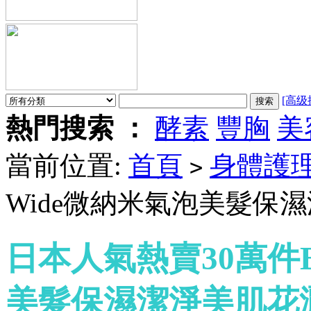
[高级
熱門搜索 ：
酵素
豐胸
美
當前位置:
首頁
身體護
>
Wide微納米氣泡美髮保
日本人氣熱賣30萬件Bo
美髮保濕潔淨美肌花