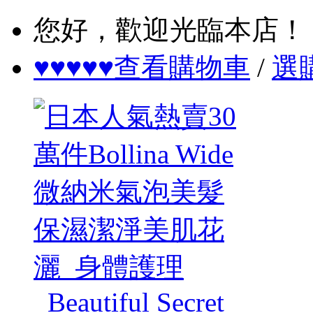
您好，歡迎光臨本店！
♥♥♥♥♥查看購物車
/
選