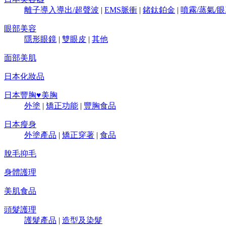
離子導入導出/超聲波
|
EMS脈衝
|
鍺鈦鉑金
|
噴霧/蒸氣/
眼部美容
隱形眼鏡
|
雙眼皮
|
其他
面部美肌
日本化妝品
日本豐胸♥美胸
外塗
|
矯正功能
|
豐胸食品
日本瘦身
外塗產品
|
矯正穿著
|
食品
脫毛抑毛
身體護理
美肌食品
頭髮護理
護髮產品
|
造型及染髮