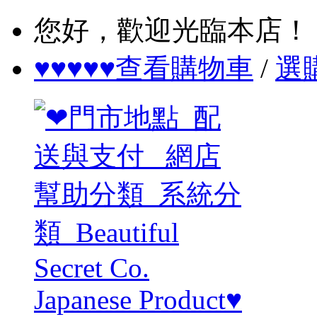
您好，歡迎光臨本店！
♥♥♥♥♥查看購物車
/
選