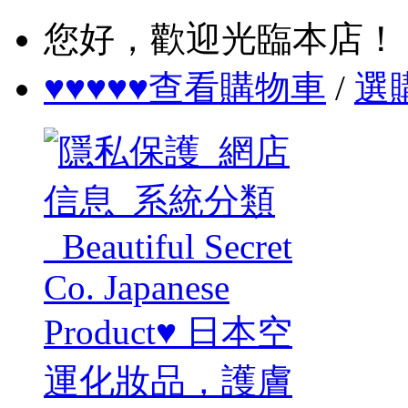
您好，歡迎光臨本店！
♥♥♥♥♥查看購物車
/
選