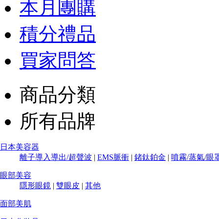
本月團購
積分禮品
買家問答
商品分類
所有品牌
日本美容器
離子導入導出/超聲波
|
EMS脈衝
|
鍺鈦鉑金
|
噴霧/蒸氣/眼
眼部美容
隱形眼鏡
|
雙眼皮
|
其他
面部美肌