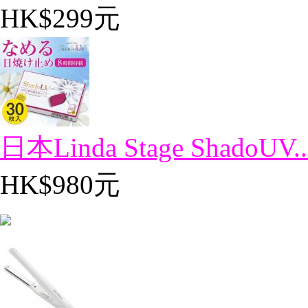
HK$299元
日本Linda Stage ShadoUV..
HK$980元