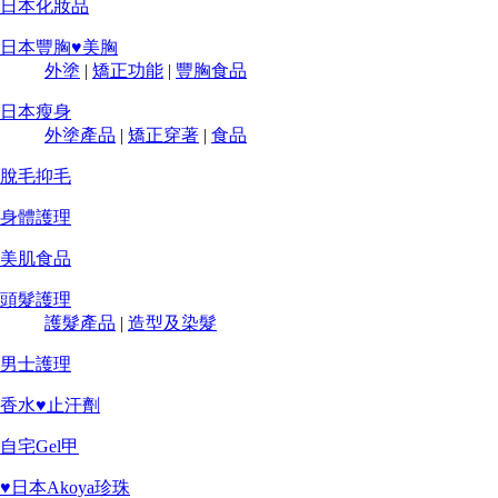
日本化妝品
日本豐胸♥美胸
外塗
|
矯正功能
|
豐胸食品
日本瘦身
外塗產品
|
矯正穿著
|
食品
脫毛抑毛
身體護理
美肌食品
頭髮護理
護髮產品
|
造型及染髮
男士護理
香水♥止汗劑
自宅Gel甲
♥日本Akoya珍珠