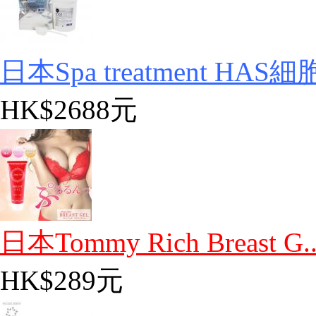
日本Spa treatment HAS細胞
HK$2688元
日本Tommy Rich Breast G..
HK$289元