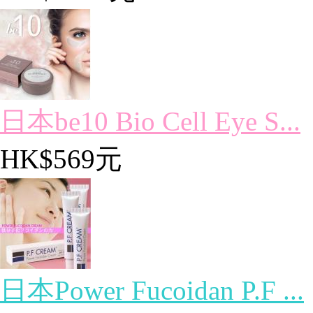
日本be10 Bio Cell Eye S...
HK$569元
日本Power Fucoidan P.F ...