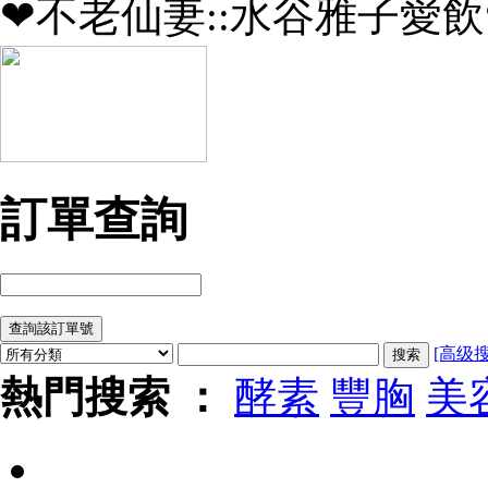
❤不老仙妻::水谷雅子愛飲
訂單查詢
[高级搜
熱門搜索 ：
酵素
豐胸
美