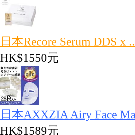
日本Recore Serum DDS x ..
HK$1550元
日本AXXZIA Airy Face Ma.
HK$1589元