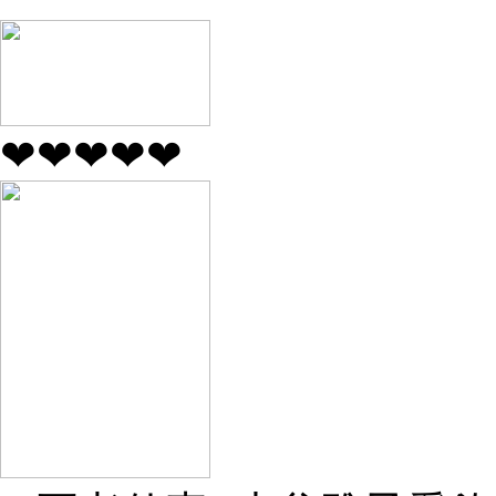
❤❤❤❤❤