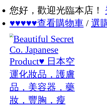
您好，歡迎光臨本店！
♥♥♥♥♥查看購物車
/
選