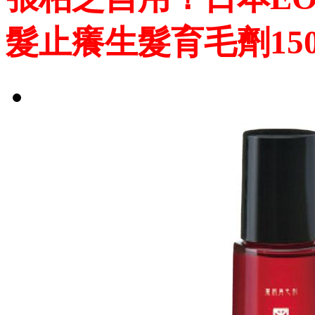
髮止癢生髮育毛劑150m