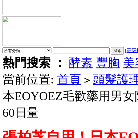
[高级
熱門搜索 ：
酵素
豐胸
美
當前位置:
首頁
頭髮護
>
本EOYOEZ毛歡藥用男女
60日量
張柏芝自用！日本EO