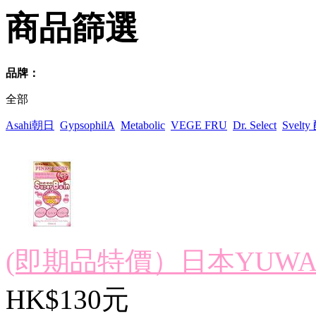
商品篩選
品牌：
全部
Asahi朝日
GypsophilA
Metabolic
VEGE FRU
Dr. Select
Svelt
(即期品特價）日本YUWA PI
HK$130元