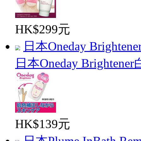
HK$299元
日本Oneday Brightene
日本Oneday Brightener
HK$139元
日本Plume InBath Remo