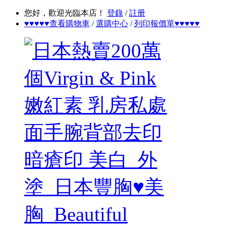
您好，歡迎光臨本店！
登錄
/
註册
♥♥♥♥♥查看購物車
/
選購中心
/
列印報價單♥♥♥♥♥