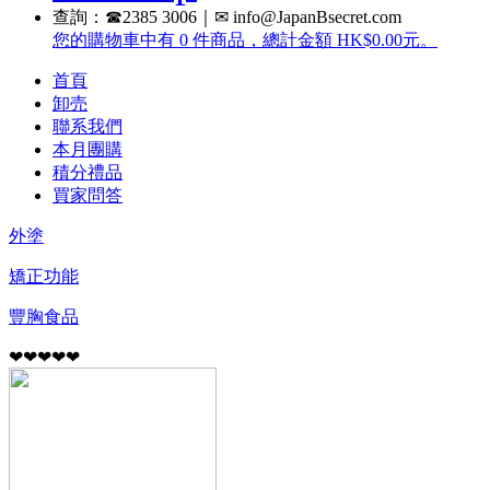
查詢：☎2385 3006｜✉ info@JapanBsecret.com
您的購物車中有 0 件商品，總計金額 HK$0.00元。
首頁
卸売
聯系我們
本月團購
積分禮品
買家問答
外塗
矯正功能
豐胸食品
❤❤❤❤❤