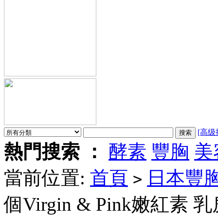
[高级
熱門搜索 ：
酵素
豐胸
美
當前位置:
首頁
日本豐
>
個Virgin & Pink嫩