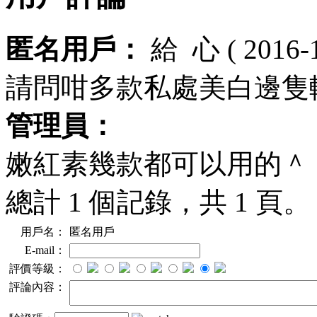
匿名用戶：
給
心
( 2016-
請問咁多款私處美白邊隻
管理員：
嫩紅素幾款都可以用的＾
總計 1 個記錄，共 1 頁
用戶名：
匿名用戶
E-mail：
評價等級：
評論內容：